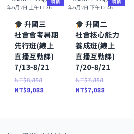
特價
特價
NT$5,088
格：
NT$4,58
升國三｜
升國二｜
社會會考暑期
社會核心能力
先行班(線上
養成班(線上
直播互動課)
直播互動課)
7/13-8/21
7/20-8/21
原
原
NT$
8,888
NT$
7,888
始
目
始
目
NT$
8,088
NT$
7,088
價
前
價
前
格：
價
格：
價
NT$8,888。
格：
NT$7,888
格：
NT$8,088。
NT$7,08