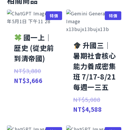
相關商品
特價
特價
國一上｜
升國三｜
歷史 (從史前
暑期社會核心
到清帝國)
能力養成密集
原
NT$
3,880
班 7/17-8/21
始
目
NT$
3,666
每週一三五
價
前
原
NT$
5,088
格：
價
始
目
NT$
4,588
NT$3,880。
格：
價
前
NT$3,666。
格：
價