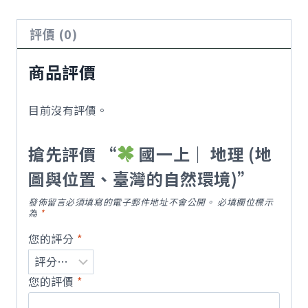
NT$3,880。
NT$3,666。
｜
評價 (0)
地
理
商品評價
(地
圖
與
目前沒有評價。
位
置、
搶先評價 “
國一上｜ 地理 (地
臺
圖與位置、臺灣的自然環境)”
灣
的
發佈留言必須填寫的電子郵件地址不會公開。
必填欄位標示
為
*
自
您的評分
*
然
環
境)
您的評價
*
數