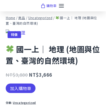
Skip
購物車
to
content
Home
/
商品
/
Uncategorized
/
國一上｜ 地理 (地圖與位
置、臺灣的自然環境)
特價
國一上｜ 地理 (地圖與位
置、臺灣的自然環境)
原
目
NT$
3,880
NT$
3,666
始
前
加入購物車
價
價
國
格：
格：
一
分類:
Uncategorized
上