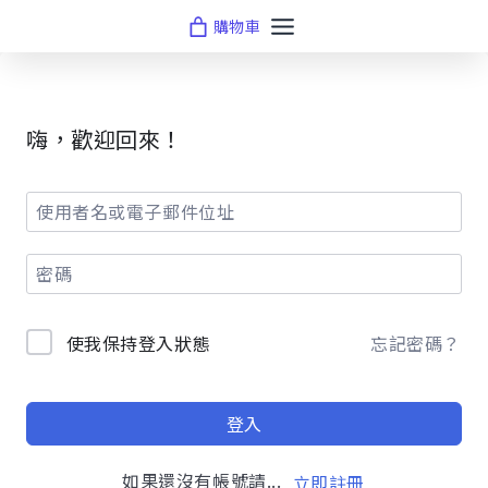
Skip
購物車
to
content
嗨，歡迎回來！
使我保持登入狀態
忘記密碼？
登入
如果還沒有帳號請...
立即註冊