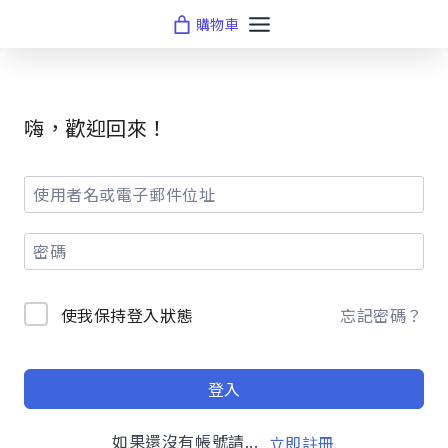
Skip
購物車
to
content
嗨，歡迎回來！
使我保持登入狀態
忘記密碼？
登入
如果還沒有帳號請...
立即註冊