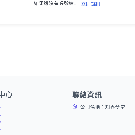
如果還沒有帳號請...
立即註冊
中心
聯絡資訊
理
公司名稱：知界學堂
員
碼
訊