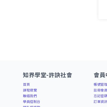
知界學堂-許訣社會
會員
首頁
帳號管
課程總覽
註冊會
聯絡我們
忘記密
學員控制台
訂單資