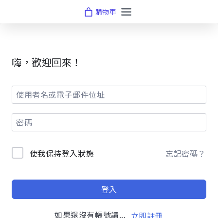
Skip
購物車
to
content
嗨，歡迎回來！
使我保持登入狀態
忘記密碼？
登入
如果還沒有帳號請...
立即註冊