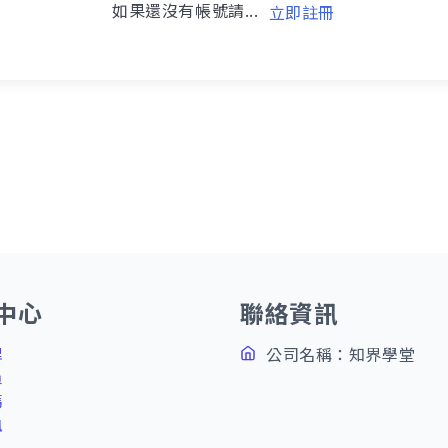
如果還沒有帳號請...
立即註冊
中心
聯絡資訊
理
公司名稱：知界學堂
員
碼
訊