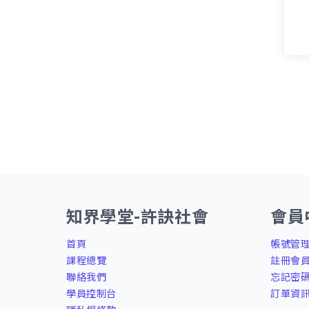
知界學堂-許訣社會
會員
首頁
帳號管
課程總覽
註冊會
聯絡我們
忘記密
學員控制台
訂單資