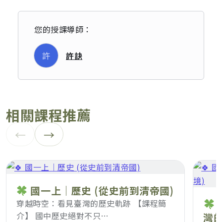
您的授課導師：
許
許訣
相關課程推薦
←
→
國一上｜歷史 (從史前到清帝國)
穿越時空：看見臺灣的歷史軌跡 【課程簡
介】 國中歷史絕對不只…
灣的