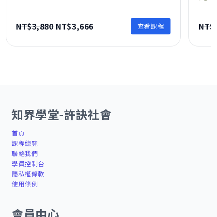
原
目
NT$
3,880
NT$
3,666
NT$
查看課程
始
前
價
價
格：
格：
NT$3,880。
NT$3,666。
知界學堂-許訣社會
首頁
課程總覽
聯絡我們
學員控制台
隱私權條款
使用條例
會員中心