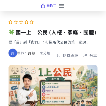
Skip
購物車
to
content
國一上｜公民 (人權、家庭、團體)
從「我」到「我們」：打造現代公民的第一堂課...
許
導師：
許訣
未分類
我有興趣
分享