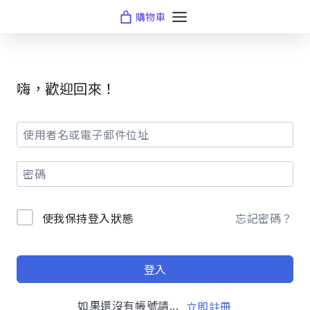
Skip
購物車
to
content
嗨，歡迎回來！
使我保持登入狀態
忘記密碼？
登入
如果還沒有帳號請...
立即註冊