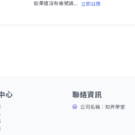
如果還沒有帳號請...
立即註冊
中心
聯絡資訊
理
公司名稱：知界學堂
員
碼
訊