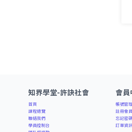
知界學堂-許訣社會
會員
首頁
帳號管
課程總覽
註冊會
聯絡我們
忘記密
學員控制台
訂單資