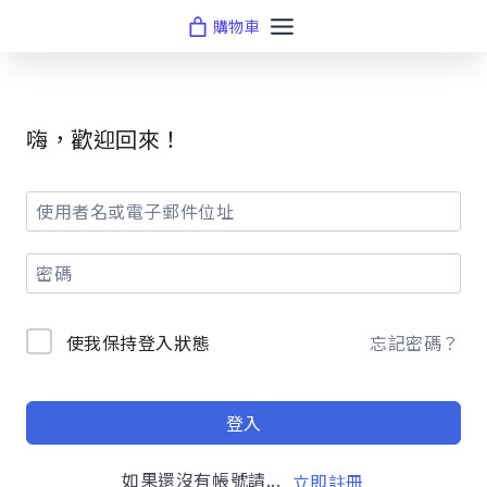
Skip
購物車
to
content
嗨，歡迎回來！
使我保持登入狀態
忘記密碼？
登入
如果還沒有帳號請...
立即註冊